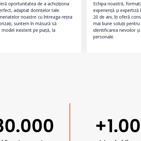
oferă oportunitatea de a achiziționa
Echipa noastră, format
rfect, adaptat dorințelor tale.
experiență și expertiză
neriatelor noastre cu întreaga rețea
20 de ani, îți oferă con
orizați, suntem în măsură să
mai bune soluții pentru
 model existent pe piață, la
identificarea nevoilor și
personale.
30.000
+1.0