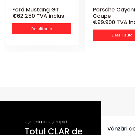
Ford Mustang GT
Porsche Cayen
€62.250 TVA inclus
Coupe
€99.900 TVA in
Detalii auto
Detalii auto
Ușor, simplu și rapid
Vânzări de
Totul CLAR de