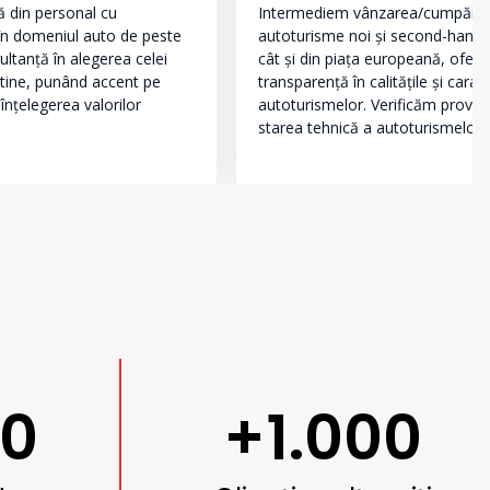
ă din personal cu
Intermediem vânzarea/cumpăra
 în domeniul auto de peste
autoturisme noi și second-hand,
sultanță în alegerea celei
cât și din piața europeană, oferi
 tine, punând accent pe
transparență în calitățile și caract
 înțelegerea valorilor
autoturismelor. Verificăm proveni
starea tehnică a autoturismelor.
00
+1.000