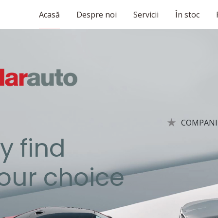
Acasă
Despre noi
Servicii
În stoc
COMPANIE
y find
your choice