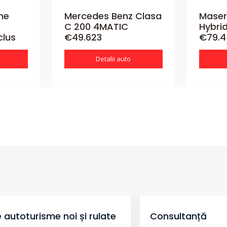
ne
Mercedes Benz Clasa
Maser
C 200 4MATIC
Hybri
clus
€49.623
€79.4
Detalii auto
 autoturisme noi și rulate
Consultanță