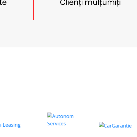
te
Clienți mulțumiți