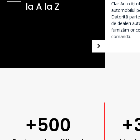
la A la Z
Clar Auto îți 
automobilul pe
Datorită parte
de dealeri aut
furnizăm orice
comandă.
+500
+